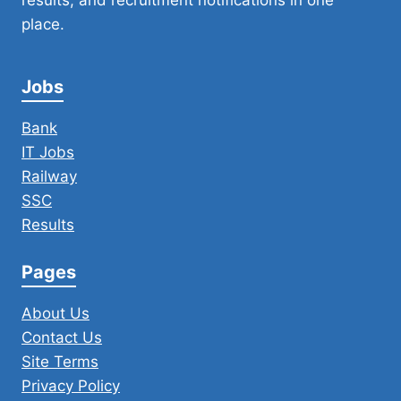
results, and recruitment notifications in one
place.
Jobs
Bank
IT Jobs
Railway
SSC
Results
Pages
About Us
Contact Us
Site Terms
Privacy Policy