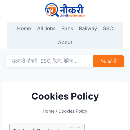
Skip
to
content
Home
All Jobs
Bank
Railway
SSC
About
🔍 खोजें
Cookies Policy
Home
/
Cookies Policy